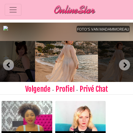
Volgende
Profiel
Privé Chat
-
-