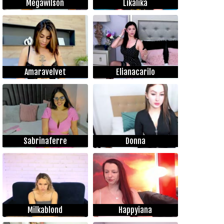
Megawilson
Likalika
Amaravelvet
Elianacarilo
Sabrinaferre
Donna
Milkablond
Happyiana