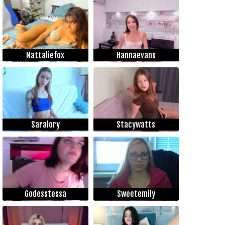
Nattaliefox
Hannaevans
Saralory
Stacywatts
Godesstessa
Sweetemily