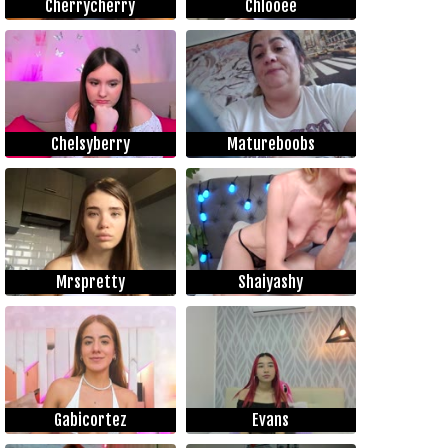
Cherrycherry
Chlooee
Chelsyberry
Matureboobs
Mrspretty
Shaiyashy
Gabicortez
Evans