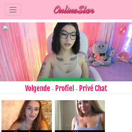
Volgende
Profiel
Privé Chat
-
-