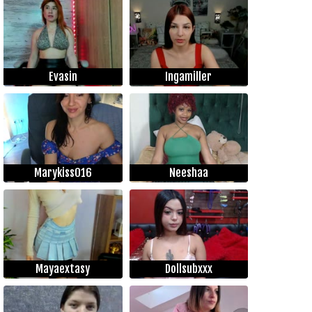
Evasin
Ingamiller
Marykiss016
Neeshaa
Mayaextasy
Dollsubxxx