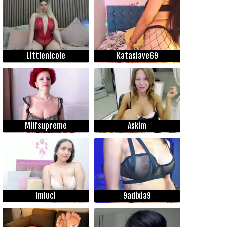
Littlenicole
Kataslave69
Milfsupreme
Askim
Imluci
9adixia9