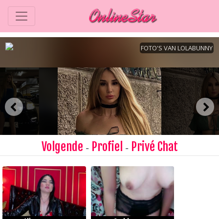
Volgende
Profiel
Privé Chat
-
-