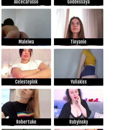
Alicecarusso
Goddessaya
Maleiwa
Tinyanie
Celestepink
Yuliakiss
Robertuke
Rubyinsky