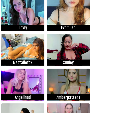
Lovly
Evamuse
Nattaliefox
Xuuley
Angelinad
Amberpatters