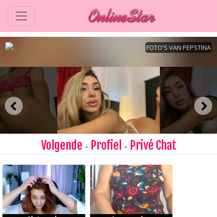
Volgende
Profiel
Privé Chat
-
-