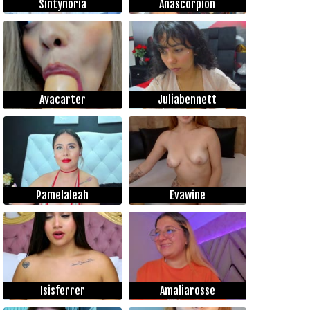
Sintynoria
Anascorpion
Avacarter
Juliabennett
Pamelaleah
Evawine
Isisferrer
Amaliarosse