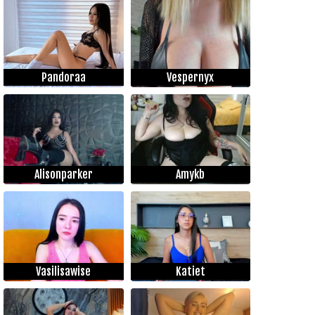
Pandoraa
Vespernyx
Alisonparker
Amykb
Vasilisawise
Katiet