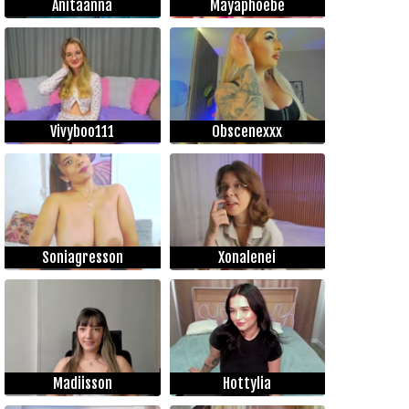
Anitaanna
Mayaphoebe
Vivyboo111
Obscenexxx
Soniagresson
Xonalenei
Madiisson
Hottylia