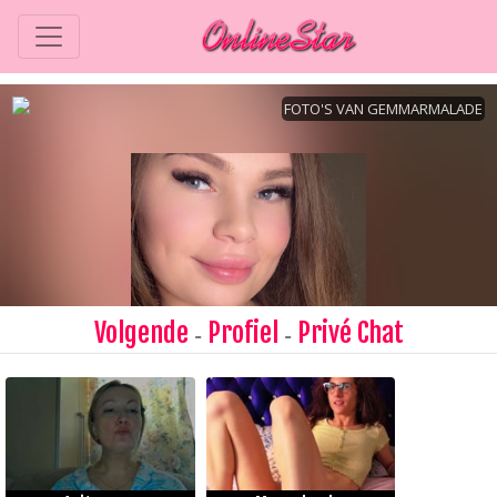
Volgende
Profiel
Privé Chat
-
-