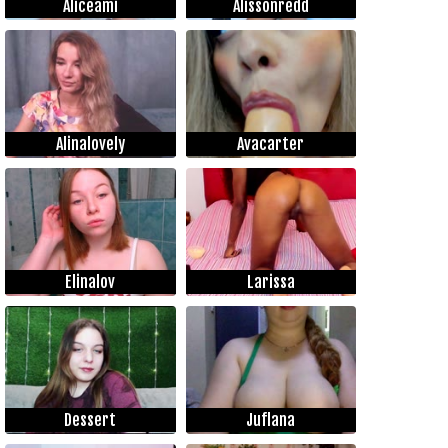
Aliceami
Alissonredd
Alinalovely
Avacarter
Elinalov
Larissa
Dessert
Juflana