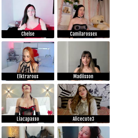
Chelse
Camilarossex
Elktrarous
Madiisson
Liacapasso
Alicecute3