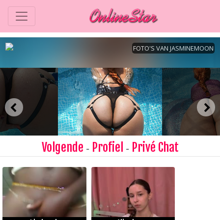
Volgende
Profiel
Privé Chat
-
-