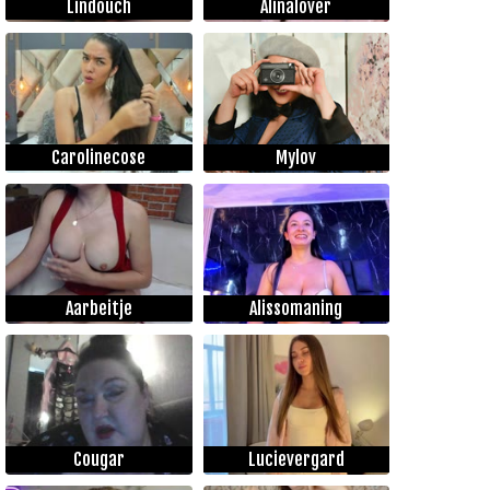
Lindouch
Alinalover
Carolinecose
Mylov
Aarbeitje
Alissomaning
Cougar
Lucievergard