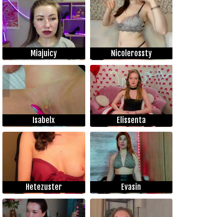
Miajuicy
Nicolerossty
Isabelx
Elissenta
Hetezuster
Evasin