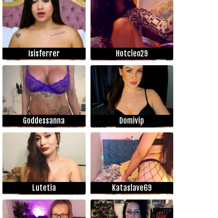
Isisferrer
Hotcleo29
Goddessanna
Domivip
Lutetia
Kataslave69