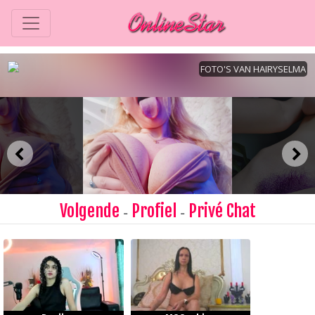
Volgende
Profiel
Privé Chat
-
-