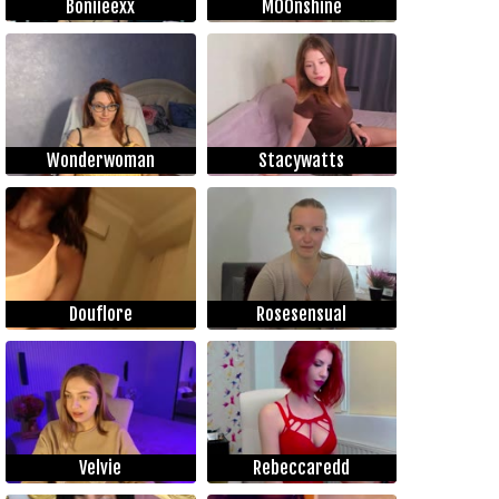
Boniieexx
M00nshine
Wonderwoman
Stacywatts
Douflore
Rosesensual
Velvie
Rebeccaredd