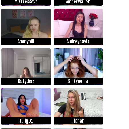
Mistresseve
Amberwallet
Ammyhill
Audreydavis
Katydiaz
Sintynoria
Julig01
Tianah