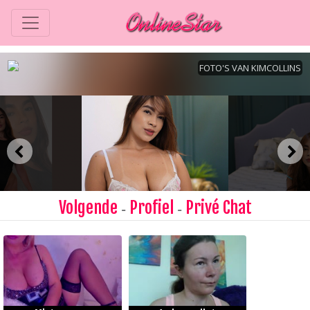
Volgende
Profiel
Privé Chat
-
-