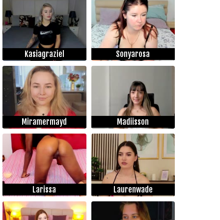
Kasiagraziel
Sonyarosa
Miramermayd
Madiisson
Larissa
Laurenwade