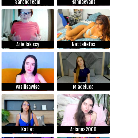
Sarahdream
Hannaevans
Ariellakissy
Nattaliefox
Vasilisawise
Miadeluca
Katiet
Arianna2000