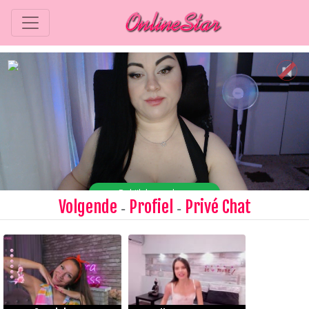
Volgende
Profiel
Privé Chat
-
-