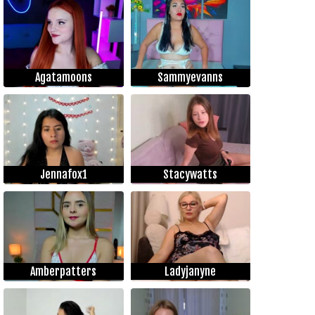
Agatamoons
Sammyevanns
Jennafox1
Stacywatts
Amberpatters
Ladyjanyne