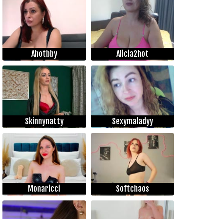
Ahotbby
Alicia2hot
Skinnynatty
Sexymaladyy
Monaricci
Softchaos