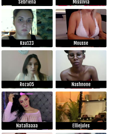
Sebriena
Misslivia
Ksu123
Mousse
Roza05
Nashnone
Nataliaaaa
Elliejules