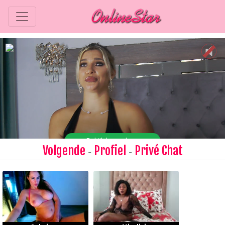
Volgende
Profiel
Privé Chat
-
-